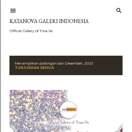
Langsung ke konten utama
KATANOVA GALERI INDONESIA
Official Gallery of Trisa Va
Menampilkan postingan dari Desember, 2022
P
TUNJUKKAN SEMUA
o
s
t
i
n